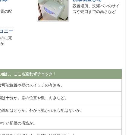
設置場所、洗濯パンのサイ
家電の配
ズや蛇口までの高さなど
コニー
すのに充
るか
の他に、ここも忘れずチェック！
け可能位置や壁のスイッチの有無も。
間は十分か。窓の位置や数、向きなど。
の眺めはどうか。外から覗かれる心配はないか。
やすい部屋の構造か。