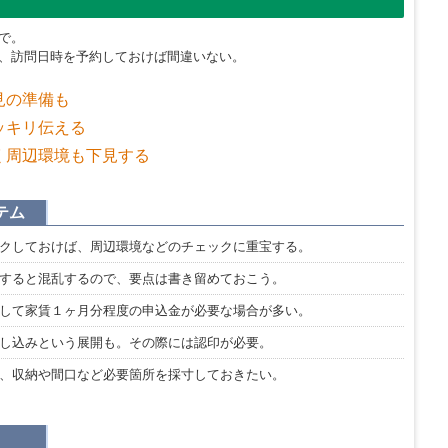
で。
、訪問日時を予約しておけば間違いない。
見の準備も
ッキリ伝える
く周辺環境も下見する
テム
クしておけば、周辺環境などのチェックに重宝する。
すると混乱するので、要点は書き留めておこう。
して家賃１ヶ月分程度の申込金が必要な場合が多い。
し込みという展開も。その際には認印が必要。
、収納や間口など必要箇所を採寸しておきたい。
！