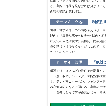
に応じた適切な間取り選びがしたい。ま
る。実際に部屋を見なければ分かりにく
面積の確認も忘れずに。
テーマ３ 立地
利便性
通勤・通学や休日の外出を考えれば、最
以内」「最寄り駅から徒歩○分以内と範
に周辺の自然環境や公共機関、商業施設
然や静けさは少なくなりがちなので、妥
たせるのがコツだ。
テーマ４ 設備
「絶対
最近では、ほとんどの物件で給湯機やシ
イレ別、収納、ベランダ、室内洗濯機置
ナ、テレビモニターホン、シャンプード
み心地や防犯などに関わる、実際の生活
く、自分にとって何が必要かじっくり検