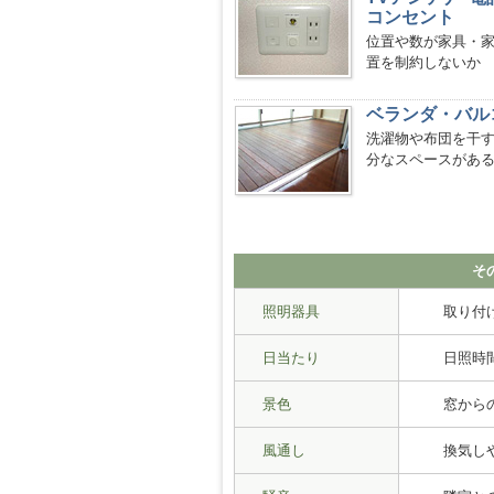
コンセント
位置や数が家具・
置を制約しないか
ベランダ・バル
洗濯物や布団を干
分なスペースがあ
そ
照明器具
取り付
日当たり
日照時
景色
窓から
風通し
換気し