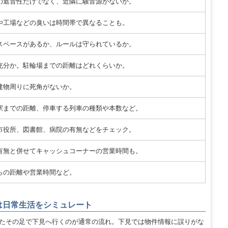
の遮音性だけでなく、近隣に騒音源がないか。
や工場などの臭いは時間帯で異なることも。
スペースがあるか、ルールは守られているか。
充分か。駐輪場までの距離はどれくらいか。
建物周りに死角がないか。
駅までの距離、停車する列車の種類や本数など。
市役所、図書館、病院の有無などをチェック。
有無と併せてキャッシュコーナーの営業時間も。
らの距離や営業時間など。
は日常生活をシミュレート
たその足で下見へ行くのが通常の流れ。下見では物件情報に誤りがな