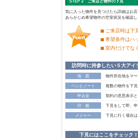
STEP 2 ご来店と物件の下見
気に入った物件を見つけたら詳細はお店
あらかじめ希望物件の空室状況を確認し
ご来店時は下
希望条件はハ
室内だけでな
訪問時に持参したい５大アイ
地 図
物件所在地をマー
ペンとノート
複数の物件を下見
申込金
契約の意思表示と
印 鑑
下見をして即、申
メジャー
下見に行く場合は
下見にはここをチェック