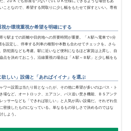
た、2ＤＫでも部屋をつないで1ＬＤＫ仕様にできるような場合もあ
いことなので、希望する間取りに少し幅をもたせて探すといい。専有
重視か環境重視か希望を明確にする
寄り駅までの距離や目的地への所要時間が重要。「Ａ駅へ電車で○分
囲を設定し、停車する列車の種類や本数も合わせてチェックを。さら
、防犯面なども考慮。駅に近いなど便利になるほど家賃は上昇し、自
協点を決めておこう。沿線重視の場合は「Ａ駅～Ｂ駅」と少し幅をも
に欲しい」設備と「あればイイナ」を選ぶ
ャワー設置は当たり前となったが、その他に希望が多いのはバス・ト
き場など。オートロック、エアコン、バス追い焚き機能、ＢＳアンテ
レッサーなども「できれば欲しい」と人気が高い設備だ。それぞれ住
に密接したものになっている。単なるもの珍しさで決めるのではな
討しよう。