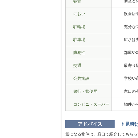
騒音
隣室と
におい
飲食店
駐輪場
充分な
駐車場
広さは
防犯性
部屋や
交通
最寄り
公共施設
学校や
銀行・郵便局
窓口の
コンビニ・スーパー
物件か
アドバイス
下見時
気になる物件は、窓口で紹介してもらっ