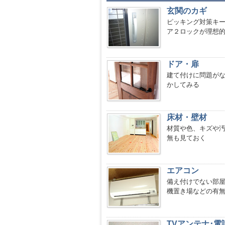
玄関のカギ
ピッキング対策キ
ア２ロックが理想
ドア・扉
建て付けに問題が
かしてみる
床材・壁材
材質や色、キズや
無も見ておく
エアコン
備え付けでない部
機置き場などの有
TVアンテナ･電