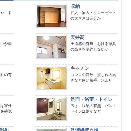
収納
ーや１ド
押入・物入・クローゼット
的
の大きさは充分か
天井高
ないか動
圧迫感の有無、おける家具
の高さを制約しないか
キッチン
汚れの有
コンロの口数、流し台の高
さなど使い勝手、水回り
洗面・浴室・トイレ
屋は室外
広さ、収納の有無、バス・
無を確認
トイレは別かなど
話線･
洗濯機置き場