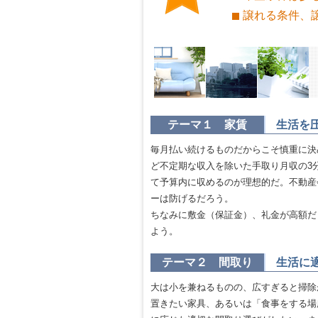
譲れる条件、
テーマ１ 家賃
生活を
毎月払い続けるものだからこそ慎重に決
ど不定期な収入を除いた手取り月収の3
て予算内に収めるのが理想的だ。不動産
ーは防げるだろう。
ちなみに敷金（保証金）、礼金が高額だ
よう。
テーマ２ 間取り
生活に
大は小を兼ねるものの、広すぎると掃除
置きたい家具、あるいは「食事をする場